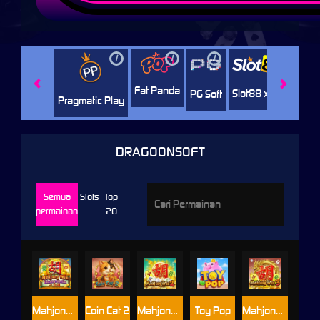
i
i
i
i
i
Facha
Fat Panda
Slot88 x PP
PG Soft
Pragmatic Play
DRAGOONSOFT
Semua
Slots
Top
permainan
20
Mahjong Win
Coin Cat 2
Mahjong Win 2
Toy Pop
Mahjong Win 3