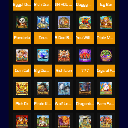
Egypt Oracle
Rich Dragon
JIN HOU YE
Doggy Wealth
Icy Bar
Pandaria
Zeus
5 God Beast
You Will Win
Triple Monkey
Coin Cat
Big Diamond
Rich Lion
777
Crystal Fruits
Rich Ox
Pirate King
Wolf Legend
Dragonburst
Farm Family