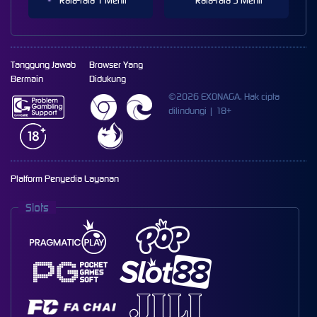
Rata-rata 1 Menit
Rata-rata 5 Menit
Tanggung Jawab
Browser Yang
Bermain
Didukung
©2026 EXONAGA. Hak cipta
dilindungi | 18+
Platform Penyedia Layanan
Slots