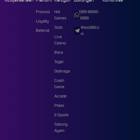
Promosi
Hot
089-8666-
Games
1888
Loyalty
Slots
@exo88co
Referral
m
Live
Casino
Race
Togel
Olahraga
Crash
Game
Arcade
Poker
E-Sports
Sabung
Ayam