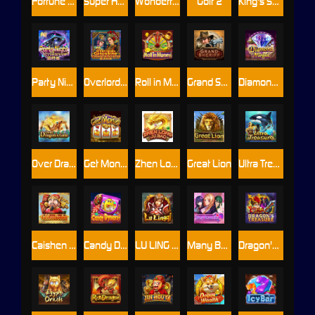
Fortune Twins
Super Hoo Hey How
Wonderful Christmas
Golf 2
King's Sword
Party Night
Overlord & Concubine
Roll in Money
Grand Sheriff
Diamond Mogul
Over Dragon's Gate
Get Money
Zhen Long Ju Bao
Great Lion
Ultra Treasure
Caishen Coming
Candy Dynasty
LU LING QI
Many Beauties
Dragon's Treasure