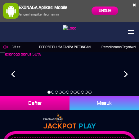
×
EXONAGA Aplikasi Mobile
UNDUH
Jangan tampilkan lagi hari ini
RANG !! >> - - - - -
- - DEPOSIT PULSA TANPA POTONGAN - -
Pemeliharaan Terjadwal: P
Daftar
Masuk
JACKPOT
PLAY