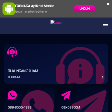
×
EXONAGA Aplikasi Mobile
UNDUH
Jangan tampilkan lagi hari ini
DUKUNGAN 24 JAM
KLIK DISINI
089-8666-1888
@EXO88COM