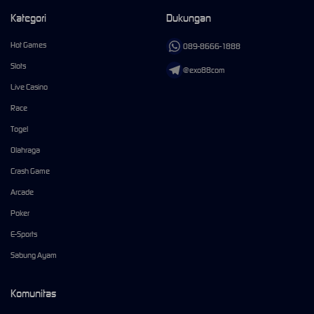
Kategori
Dukungan
Hot Games
089-8666-1888
Slots
@exo88com
Live Casino
Race
Togel
Olahraga
Crash Game
Arcade
Poker
E-Sports
Sabung Ayam
Komunitas