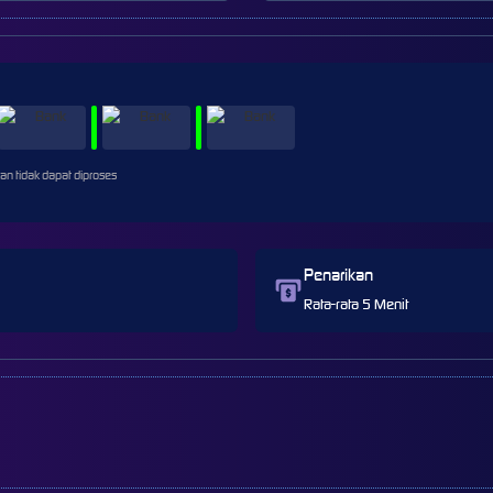
an tidak dapat diproses
Penarikan
Rata-rata 5 Menit