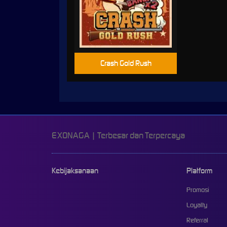
Crash Gold Rush
EXONAGA | Terbesar dan Terpercaya
Kebijaksanaan
Platform
Promosi
Loyalty
Referral