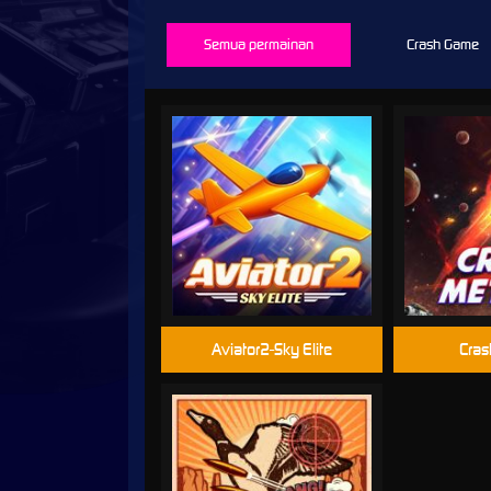
Semua permainan
Crash Game
Aviator2-Sky Elite
Cras