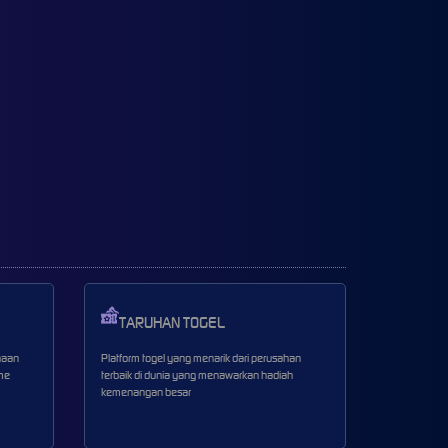
TARUHAN TOGEL
haan
Platform togel yang menarik dari perusahan
ame
terbaik di dunia yang menawarkan hadiah
kemenangan besar