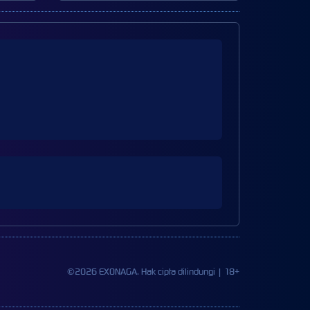
©2026 EXONAGA. Hak cipta dilindungi | 18+