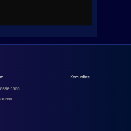
an
Komunitas
-8666-1888
o88com