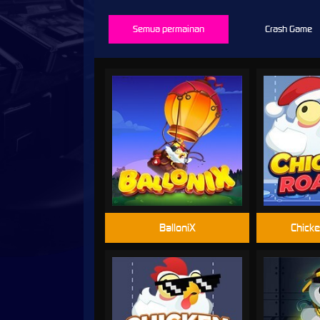
Semua permainan
Crash Game
BalloniX
Chicke