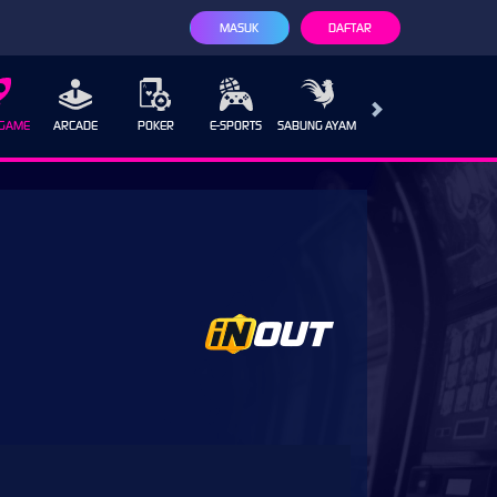
MASUK
DAFTAR
 GAME
ARCADE
POKER
E-SPORTS
SABUNG AYAM
PROMOSI