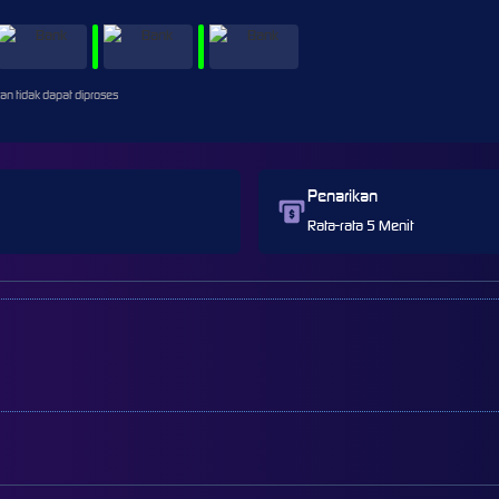
an tidak dapat diproses
Penarikan
Rata-rata 5 Menit