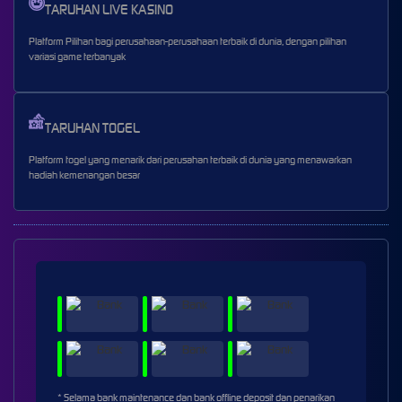
TARUHAN LIVE KASINO
Platform Pilihan bagi perusahaan-perusahaan terbaik di dunia, dengan pilihan
variasi game terbanyak
TARUHAN TOGEL
Platform togel yang menarik dari perusahan terbaik di dunia yang menawarkan
hadiah kemenangan besar
* Selama bank maintenance dan bank offline deposit dan penarikan