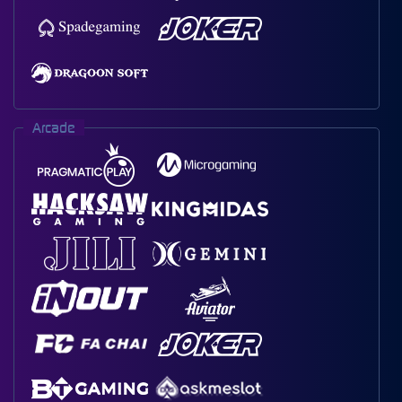
Arcade