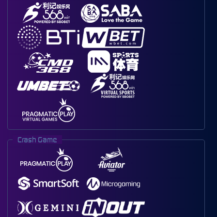
Crash Game