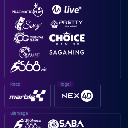
Race
Togel
Olahraga